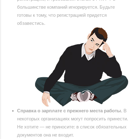
большинстве компаний игнорируется. Будьте
готовы к тому, что регистрацией придется
обзавестись.
Справка о зарплате с прежнего места работы.
В
некоторых организациях могут попросить принести.
Не хотите — не приносите: в список обязательных
документов она не входит.